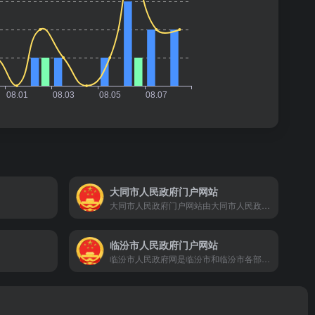
大同市人民政府门户网站
大同市人民政府门户网站由大同市人民政府办公室主办，大同市人民政府信息化中心负责运行维护,是大同市和大同市各部门，以及各县区人民政府在国际互联网上发布政府信息和提供在线服务的综合平台,第一时间权威发布大同市重大决策和重要政策文件，大同市重要会议等政务信息，面向社会提供与政府业务相关的服务，建设基于互联网的政府与公众互动交流新渠道。
临汾市人民政府门户网站
临汾市人民政府网是临汾市和临汾市各部门，以及全市、县人民政府在互联网上发布政府信息和提供在线服务的综合平台。临汾市人民政府网现开通“信息公开、政务服务、互动交流、公共数据、走进临汾”等栏目，第一时间权威发布临汾市相关重大决策部署和重要政策文件，政府领导同志重要会议、考察、出访活动等政务信息，同时面向社会提供与政府业务相关的服务，建设基于互联网的政府与公众互动交流新渠道