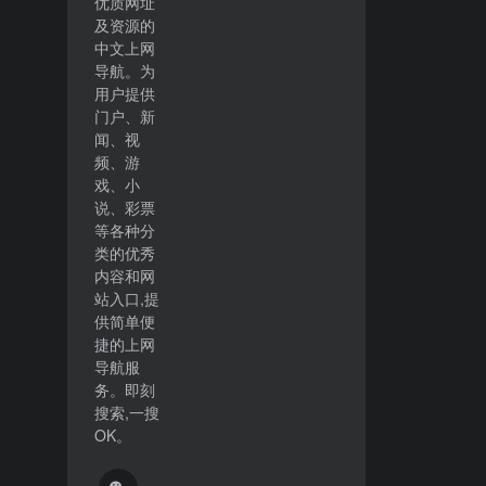
优质网址
及资源的
中文上网
导航。为
用户提供
门户、新
闻、视
频、游
戏、小
说、彩票
等各种分
类的优秀
内容和网
站入口,提
供简单便
捷的上网
导航服
务。即刻
搜索,一搜
OK。