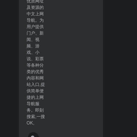
优质网址
及资源的
中文上网
导航。为
用户提供
门户、新
闻、视
频、游
戏、小
说、彩票
等各种分
类的优秀
内容和网
站入口,提
供简单便
捷的上网
导航服
务。即刻
搜索,一搜
OK。