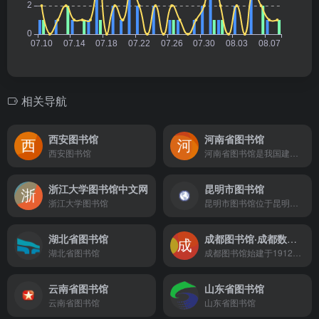
相关导航
西安图书馆
河南省图书馆
西安图书馆
河南省图书馆是我国建馆最早的公共图书馆之一，始终禀承“读者至上，服务第一”的办馆宗旨。馆内设有17个对外服务窗口，阅览座席1200多个，年到馆读者达百万人次。还在全省开设30余处外借点，进行图书流通服务。
浙江大学图书馆中文网
昆明市图书馆
浙江大学图书馆
昆明市图书馆位于昆明市环城东路，是国家一级综合性普及型市级公共图书馆，是云南省社会科学普及示范基地，是中国图书馆学会全民阅读先进单位，2018年5月被评定为国家一级图书馆。 昆明市图书馆始建于1926年，1958年图书馆重建，1971年搬迁至翠湖公园，1987年昆明市图书馆新馆建成。2006年图书馆改造扩建后对外开放。据2019年3月该图书馆官网数据显示，昆明市图书馆占地面积10亩，建筑面积8000平方米，阅览坐席1000余个，内设10个机构部门，建有分馆12个、流通点25个、社区阅览室5个；在编职工64人，其中专业技术人员52人；藏纸质文献127.58万余册（件），电子书30万种，报刊2000余种。
湖北省图书馆
成都图书馆·成都数字图书馆
湖北省图书馆
成都图书馆始建于1912年，至今已有近百年历史，新馆馆址位于成都市青羊区文翁路98号。2010年，被文化部评为国家一级图书馆。
云南省图书馆
山东省图书馆
云南省图书馆
山东省图书馆