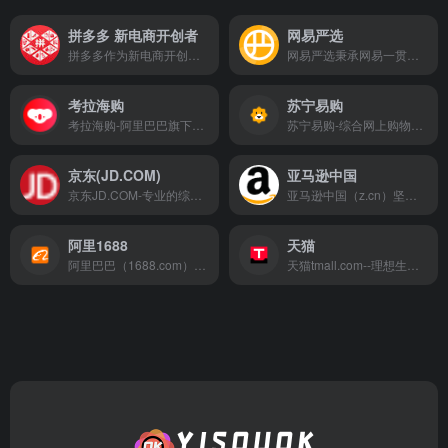
拼多多 新电商开创者
网易严选
拼多多作为新电商开创者，致力于将娱乐社交的元素融入电商运营中，通过“社交+电商”的模式，让更多的用户带着乐趣分享实惠，享受全新的共享式购物体验。
网易严选秉承网易一贯的严谨态度，深入世界各地，严格把关所有商品的产地、工艺、原材料，甄选居家、厨房、饮食等各类商品，力求给你最优质的商品。
考拉海购
苏宁易购
考拉海购-阿里巴巴旗下以跨境业务为主的会员电商，主打官方自营，全球直采的模式，为会员精选全球品质好货，保证极致性价比，全方位服务黑卡会员。
苏宁易购-综合网上购物平台，商品涵盖家电、手机、电脑、超市、母婴、服装、百货、海外购等品类。送货更准时、价格更超值、上新货更快，正品行货、全国联保、可门店自提，全网更低价，让您放心去喜欢！
京东(JD.COM)
亚马逊中国
京东JD.COM-专业的综合网上购物商城，为您提供正品低价的购物选择、优质便捷的服务体验。商品来自全球数十万品牌商家，囊括家电、手机、电脑、服装、居家、母婴、美妆、个护、食品、生鲜等丰富品类，满足各种购物需求。
亚马逊中国（z.cn）坚持“以客户为中心”的理念，秉承“天天低价，正品行货”信念，销售图书、电脑、数码家电、母婴百货、服饰箱包等上千万种产品。亚马逊中国提供专业服务：正品行货天天低价，机打发票全国联保。货到付款，30天内可退换货。亚马逊为中国消费者提供便利、快捷的网购体验。
阿里1688
天猫
阿里巴巴（1688.com）是全球企业间（B2B）电子商务的著名品牌，为数千万网商提供海量商机信息和便捷安全的在线交易市场，也是商人们以商会友、真实互动的社区平台。目前1688.com已覆盖原材料、工业品、服装服饰、家居百货、小商品等12个行业大类，提供从原料--生产--加工--现货等一系列的供应产品和服务
天猫tmall.com--理想生活上天猫