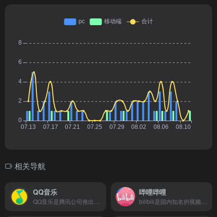
相关导航
QQ音乐
哔哩哔哩
QQ音乐是腾讯公司推出的一款网络音乐服务产品，海量音乐在线试听、新歌热歌在线首发、歌词翻译、手机铃声下载、高品质无损音乐试听、海量无损曲库、正版音乐下载、空间背景音乐设置、MV观看等，是互联网音乐播放和下载的优选。
bilibili是国内知名的视频弹幕网站，这里有及时的动漫新番，活跃的ACG氛围，有创意的Up主。大家可以在这里找到许多欢乐。