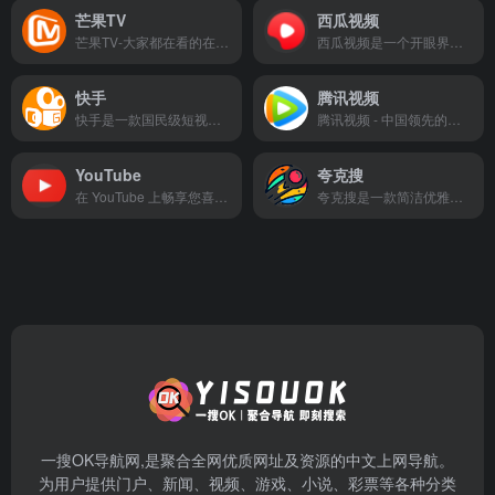
芒果TV
西瓜视频
芒果TV-大家都在看的在线视频网站-热门综艺最新电影电视剧在线观看
西瓜视频是一个开眼界、涨知识的视频 App,作为国内领先的中视频平台,它源源不断地为不同人群提供优质内容,让人们看到更丰富和有深度的世界,收获轻松的获得感,点亮对生活的好奇心。
快手
腾讯视频
快手是一款国民级短视频App。在快手，了解真实的世界，认识有趣的人，也可以记录真实而有趣的自己。快手，拥抱每一种生活。
腾讯视频 - 中国领先的在线视频媒体平台,海量高清视频在线观看
YouTube
夸克搜
在 YouTube 上畅享您喜爱的视频和音乐，上传原创内容并与亲朋好友和全世界观众分享您的视频。
夸克搜是一款简洁优雅的夸克网盘搜索引擎，页面清爽，资源全面，支持影视、短剧、综艺、动漫等夸克网盘资源
一搜OK导航网,是聚合全网优质网址及资源的中文上网导航。
为用户提供门户、新闻、视频、游戏、小说、彩票等各种分类