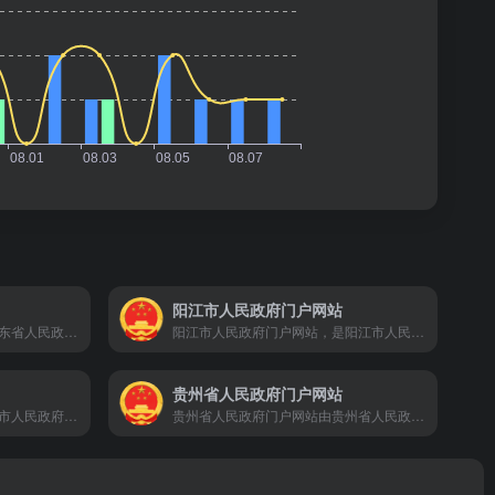
阳江市人民政府门户网站
广东省人民政府门户网站由广东省人民政府办公厅主办，南方新闻网、数字广东网络建设有限公司承办。
阳江市人民政府门户网站，是阳江市人民政府在互联网上建立的综合性政府门户网站，由阳江市人民政府办公室主办，阳江市政务服务管理局（阳江市大数据发展局）承办。
贵州省人民政府门户网站
亳州市人民政府网站是由亳州市人民政府主办的市政府门户网站。是亳州市信息公开和宣传亳州的重要窗口，是政务服务的重要平台，是政府联系公众和企业的桥梁。 亳州市政府网站及时发布、更新各类政务信息，提供网上办事服务和便民服务查询，方便社会公众参政议政、投诉建议和互动交流。
贵州省人民政府门户网站由贵州省人民政府办公厅主办，以宣传贵州、构架桥梁、信息服务、资源共享、辅助管理、支持决策为宗旨，以宣传党和政府的方针、政策，展示贵州形象，发布各类政务信息，提供网上服务和引导公众参与为主要任务。为贵州省经济社会发展和对外文化交流做出积极贡献。