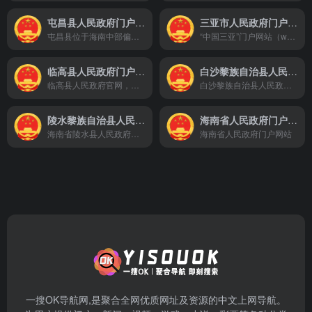
屯昌县人民政府门户网站
三亚市人民政府门户网站
屯昌县位于海南中部偏北，地处南渡江南岸，五指山北麓，为低山丘陵地带，阳光充足，雨水充沛，气候适宜从海口到屯昌只有70公里，属海口经济圈内。全县辖8个镇，119个村（居）委会，境内有2个国营农场，全县总面积1231.5平方公里，耕地面积187821亩。2010年年末户籍人口29.5万，主要有汉、黎、苗、壮等15个民族。
“中国三亚”门户网站（www.sanya.gov.cn）是三亚市委、市政府在国际互联网上建立的政务门户网站；是市政务网站群的中心和枢纽；是政府与社会、企业、民众沟通的桥梁。
临高县人民政府门户网站
白沙黎族自治县人民政府门户网站
临高县人民政府官网，临高县对外宣传的重要窗口，临高县人民政府旗下网站
白沙黎族自治县人民政府门户网站
陵水黎族自治县人民政府门户网站
海南省人民政府门户网站
海南省陵水县人民政府门户网站是陵水县人民政府在互联网上发布政务信息、提供公共服务的重要平台，也是陵水县人民政府各部门和各乡、镇政府与公众联络、交流，接受公众监督的重要窗口。
海南省人民政府门户网站
一搜OK导航网,是聚合全网优质网址及资源的中文上网导航。