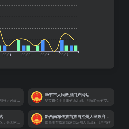
毕节市人民政府门户网站
贵州省人民政府门户网站由贵州省人民政府办公厅主办，以宣传贵州、构架桥梁、信息服务、资源共享、辅助管理、支持决策为宗旨，以宣传党和政府的方针、政策，展示贵州形象，发布各类政务信息，提供网上服务和引导公众参与为主要任务。为贵州省经济社会发展和对外文化交流做出积极贡献。
毕节市位于贵州省西北部、川滇黔三省交界、乌蒙山腹地，总面积2.69万平方公里。辖七星关区、大方县、黔西县、金沙县、织金县、纳雍县、威宁彝族回族苗族自治县、赫章县8个县(区、自治县)和百里杜鹃管理区、金海湖新区2个正县级管委会，263个乡(镇、街道)，3647个村(居)，居住着汉、彝、苗、回等46个民族
站
黔西南布依族苗族自治州人民政府门户网站
六盘水市位于贵州西部乌蒙山区，是国家“三线”建设时期发展起来的一座能源原材料工业城市，1978年12月18日经国务院批准建市。全市国土面积9914平方公里，辖六枝特区、盘州市、水城区、钟山区4个县级行政区和5个省级经济开发区，92个乡镇（街道）。
黔西南布依族苗族自治州人民政府门户网站