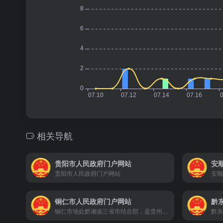
相关导航
贵阳市人民政府门户网站
安
贵阳市人民政府门户网站
安顺
铜仁市人民政府门户网站
铜仁市地处黔湘渝三省市结合部，是贵州向东开放的门户和桥头堡，自古有“黔中各郡邑、独美于铜仁”的美誉。全市总面积1.8万平方公里，辖2区8县、9个省级经济开发区、1个省级高新技术产业开发区，总人口446万，聚居着汉、苗、侗、土家、仡佬等29个民族，少数民族人口占总人口的70.45%。铜仁是全国民族团结进步示范市、首批国家智慧城市试点市和贵州省委、省政府定位的绿色发展先行示范区。
黔东