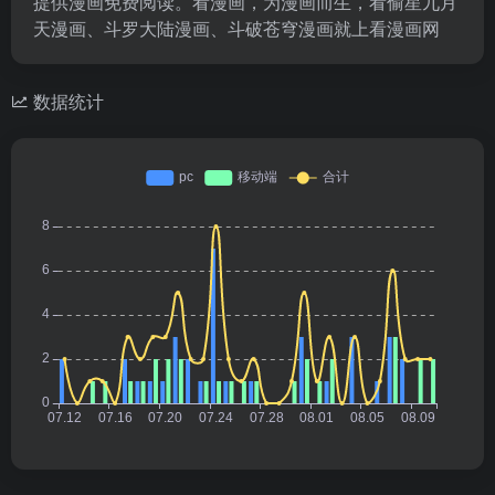
提供漫画免费阅读。看漫画，为漫画而生，看偷星九月
天漫画、斗罗大陆漫画、斗破苍穹漫画就上看漫画网
数据统计