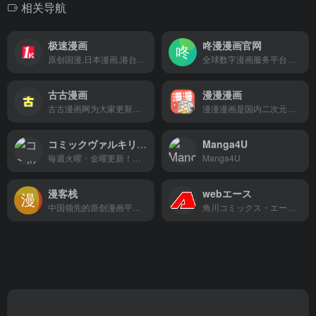
相关导航
极速漫画
咚漫漫画官网
原创国漫,日本漫画,港台漫画,韩国漫画,欧美漫画,好漫画,为看漫画的人而生。热门漫画：火影忍者、海贼王1049、死神、一拳超人209、古惑仔88、山海逆战849等
全球数字漫画服务平台，咚漫提供每日更新超过200个高清正版免费漫画，立志于为用户提供独家优质原创漫画，成为更适合二次元用户的漫画内容平台。
古古漫画
漫漫漫画
古古漫画网为大家更新最快最新在线漫画,最新海贼王漫画,火影忍者漫画,漫画大全喜欢的朋友记得常来哦.
漫漫漫画是国内二次元漫画平台，连载大量原创正版国漫，不管是宅腐暖萌、古风奇幻、日常搞笑，统统都在这里。精美的漫画图片、高品质的漫画大全，看漫画就来漫漫漫画
コミックヴァルキリー公式サイト
Manga4U
毎週火曜・金曜更新！Web漫画雑誌『コミックヴァルキリー』！
Manga4U
漫客栈
webエース
中国领先的原创漫画平台，七年来积累了大量的签约作者和好看的漫画作品，斗破苍穹漫画、斗罗大陆漫画，更有APP和漫画下载等精彩内容等你发现，看漫画，就来漫客栈！
角川コミックス・エース公式サイト。KCA人気漫画のコミックス発売日や連載作品の最新情報をお届けします。