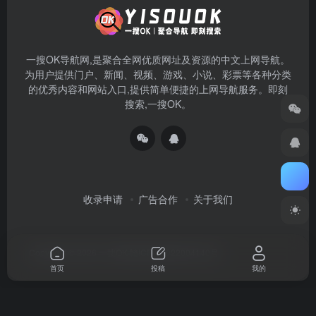
一搜OK导航网,是聚合全网优质网址及资源的中文上网导航。
为用户提供门户、新闻、视频、游戏、小说、彩票等各种分类
的优秀内容和网站入口,提供简单便捷的上网导航服务。即刻
搜索,一搜OK。
收录申请
广告合作
关于我们
Copyright © 2026
一搜OK
赣ICP备2022004140号
首页
投稿
我的