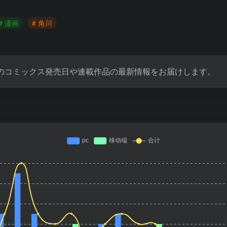
# 漫画
# 角川
画のコミックス発売日や連載作品の最新情報をお届けします。