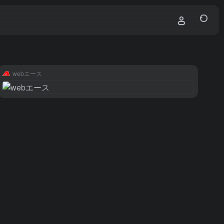
webエース