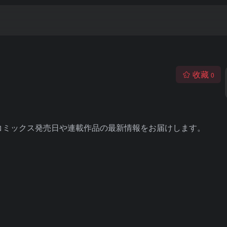
收藏
0
コミックス発売日や連載作品の最新情報をお届けします。