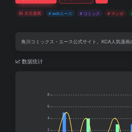
次元漫画
# webエース
# コミック
# マンガ
角川コミックス・エース公式サイト。KCA人気漫
数据统计