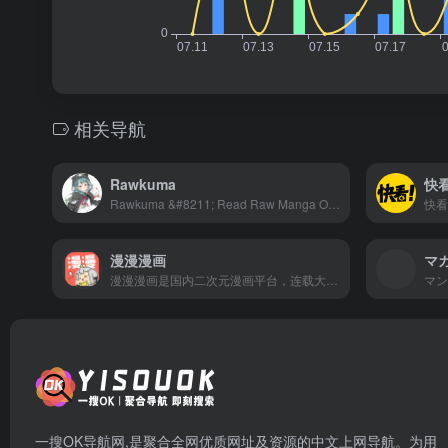
相关导航
Rawkuma
快
Rawkuma &#8211; Read Raw Manga Online Hiqh Quality
漫漫漫画
漫漫漫画是国内二次元漫画平台，连载大量原创正版国漫，不管是宅腐暖萌、古风奇幻、日常搞笑，统统都在这里。精美的漫画图片、高品质的漫画大全，看漫画就来漫漫漫画
一搜OK导航网,是聚合全网优质网址及资源的中文上网导航。为用