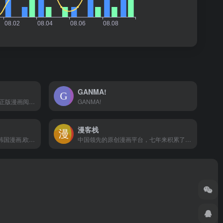
GANMA!
看漫画致力于打造国内知名的正版漫画阅读平台，拥有偷星九月天、斗罗大陆、斗破苍穹、浪漫传说、暴走邻家等大批优秀国产漫画的正版授权。看漫画网一直坚持提供漫画免费阅读。看漫画，为漫画而生，看偷星九月天漫画、斗罗大陆漫画、斗破苍穹漫画就上看漫画网
GANMA!
漫客栈
原创国漫,日本漫画,港台漫画,韩国漫画,欧美漫画,好漫画,为看漫画的人而生。热门漫画：火影忍者、海贼王1049、死神、一拳超人209、古惑仔88、山海逆战849等
中国领先的原创漫画平台，七年来积累了大量的签约作者和好看的漫画作品，斗破苍穹漫画、斗罗大陆漫画，更有APP和漫画下载等精彩内容等你发现，看漫画，就来漫客栈！